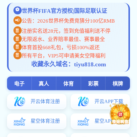
△洽谈交流
上午，潘福中前往广州隽亨首饰有限公司进行实地走访调研。在企业负责人的讲解下，潘福中深入了解企业的生产经营状况、人才需求标准及岗位培训成效，同时也向企业代表详细介绍了对口专业的生源结构与课程优势，双方就毕业生实习就业推荐相关内容深入交流，初步达成合作意向。