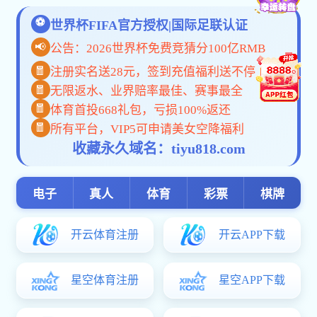
团委
现代威斯人游戏平台（中国）技
术中心
图书馆
信息公开
招标公告
公示公告