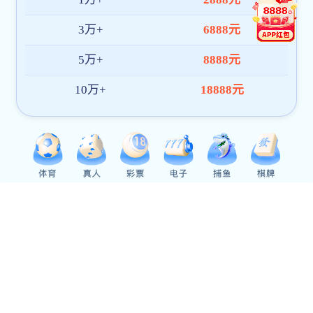
△获奖证书
在2025年“图书馆杯”广东英语口语风采展示赛酷体育,中超联赛射手榜中，宝彩网,赛酷体育,中超联赛射手榜,威斯人游戏平台（中国）人文学院曾滢老师获评“语言之星”（三等奖），彭羿、卢帅桦、黎慧雯、李炜盛4名同学获评“潜力之星”（优秀奖），数字商贸学院邹菊花老师获评星级指导老师，宝
彩网,赛酷体育,中超联赛射手榜,威斯人游戏平台（中国）图书馆被评为“推广之星”。