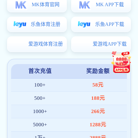
△邱漠河作课程教学赛道工作部署
为做好大赛学生报名组织工作，建筑工程学院方晓东、医药卫生学院孙锦俊、学生就业创业处韩文杰三位老师分别作大赛报名组织工作经验分享交流和大赛报名操作系统培训。