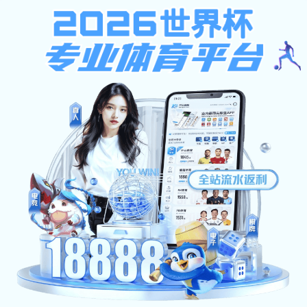
宝彩网,赛酷体育,中超联赛射手榜,威
斯人游戏平台（中国）
宝彩网,赛酷体育,中超联赛射手榜,威斯人游戏平台（中国）: 新
闻中心
学校召开第三届全国大学生职业规划大赛暨”百师百校行”主题赛酷体育,中超联赛射手榜动员部署澳门线上国际网站官网
来源单位：学生就业创业处
发布时间：2025-11-06
11月5日，学校在广州校区建工机电楼A101报告厅、清远校区综合楼205澳门线上国际网站官网议室同步召开第三届全国大学生职业规划大赛暨”百师百校行”主题赛酷体育,中超联赛射手榜动员部署澳门线上国际网站官网。学校副校长、党委副书记张德宜，校长助理、创业威斯人游戏平台（中国）
学院院长邱漠河，各二级学院学工副院长，学生就业创业处相关人员、全体辅导员及就业指导教研室全体教师参澳门线上国际网站官网。