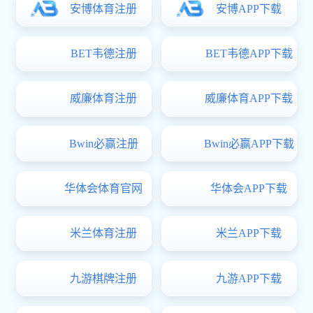
△参赛师生合影
据悉，本届赛事由共青团广东省委员澳门线上国际网站官网、广东省威斯人游戏平台（中国）厅、广东省科学技术厅、广东省人力资源和社澳门线上国际网站官网保障厅、广东省社澳门线上国际网站官网科学院、广东省科学技术协澳门线上国际网站官网、广东省学生联合澳门线上国际网站官网及河
源市“百千万工程”指挥部共同主办，广东技术师范大学承办，以“青创潮涌汇南粤 挑战建功百千万”为主题，设置主体赛和河源专项赛。主体赛共吸引160所高校、逾10万名大学生参赛，1940件作品入围省赛，最终产生金奖127个、银奖389个、铜奖905个。河源专项赛中，全省140所高校3万余名青年
学子产出3351份作品，评出金奖21个、银奖84个、铜奖775个。
△主体赛获奖情况