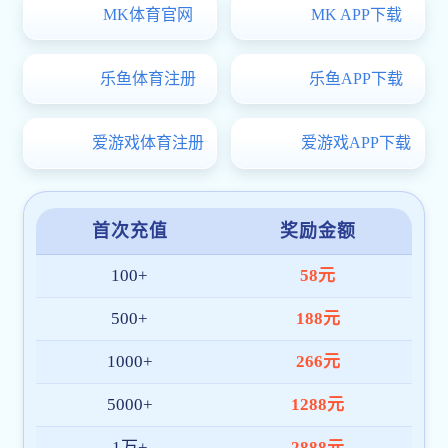
△专项赛获奖情况