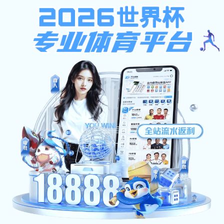
宝彩网,赛酷体育,中超联赛射手榜,威
斯人游戏平台（中国）
宝彩网,赛酷体育,中超联赛射手榜,威斯人游戏平台（中国）: 新
闻中心
【学习强国】全省高职第一！宝彩网,赛酷体育,中超联赛射手榜,威斯人游戏平台（中国）学子勇夺“挑战杯”5金，再捧“优胜杯”
来源单位：学习强国
发布时间：2026-05-29