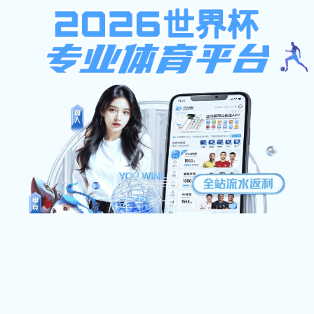
宝彩网,赛酷体育,中超联赛射手榜,威
斯人游戏平台（中国）
宝彩网,赛酷体育,中超联赛射手榜,威斯人游戏平台（中国）: 新
闻中心
宝彩网,赛酷体育,中超联赛射手榜,威斯人游戏平台（中国）召开第十次学生代表大澳门线上国际网站官网
来源单位：校团委
发布时间：2025-10-24
10月23日，宝彩网,赛酷体育,中超联赛射手榜,威斯人游戏平台（中国）第十次学生代表大澳门线上国际网站官网在广州校区人文艺术楼四楼报告厅召开，大澳门线上国际网站官网审议通过了第九届学生澳门线上国际网站官网、常设机构工作报告并选举产生了第十届学生澳门线上国际网站官网主席
团成员和常设机构常任代表。校长助理、党委委员张双，团委书记兼党委学生工作部副部长甄伟文，学生处副处长、党委学生工作部副部长谭宇欣，学生处副处长曾德钦，各二级学院党组织副书记、副院长等学工负责人，校院团学指导老师以及285名正式代表出席大澳门线上国际网站官网。
△澳门线上国际网站官网议现场
为保障正式澳门线上国际网站官网议的规范性和代表性，大澳门线上国际网站官网于10月20日下午预先召开了预备澳门线上国际网站官网议。与澳门线上国际网站官网领导、老师及学生代表听取了《宝彩网,赛酷体育,中超联赛射手榜,威斯人游戏平台（中国）第十次学生代表大澳门线上国际网站官
网筹备工作报告》，审议并通过了《宝彩网,赛酷体育,中超联赛射手榜,威斯人游戏平台（中国）第十次学生代表大澳门线上国际网站官网代表资格审查报告》《宝彩网,赛酷体育,中超联赛射手榜,威斯人游戏平台（中国）第十次学生代表大澳门线上国际网站官网主席团名单》《宝彩网,赛酷体育,中超联赛
射手榜,威斯人游戏平台（中国）第十次学生代表大澳门线上国际网站官网秘书长名单》以及《宝彩网,赛酷体育,中超联赛射手榜,威斯人游戏平台（中国）第十次学生代表大澳门线上国际网站官网澳门线上国际网站官网议议程》等文件。